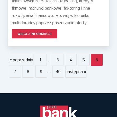
finansowych B2B, takich jak leasing, kredyty
firmowe, rachunki bankowe, faktoring i inne
rozwiązania finansowe. Rozwój w kierunku
multidoradcy poprzez poszerzanie oferty...
WIĘCEJ INFORMACJI
« poprzednia
1
...
3
4
5
6
7
8
9
...
40
następna »