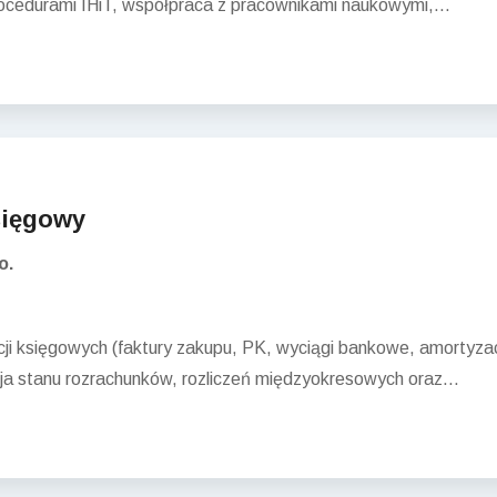
cedurami IHiT, współpraca z pracownikami naukowymi,...
sięgowy
o.
acji księgowych (faktury zakupu, PK, wyciągi bankowe, amortyz
cja stanu rozrachunków, rozliczeń międzyokresowych oraz...