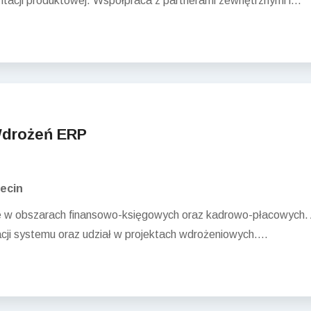
ntacji produktowej. Współpraca z partnerami zewnętrznymi i...
 Wdrożeń ERP
ecin
 w obszarach finansowo-księgowych oraz kadrowo-płacowych. A
ji systemu oraz udział w projektach wdrożeniowych....