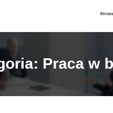
Stron
goria:
Praca w 