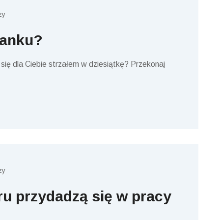
zy
banku?
ię dla Ciebie strzałem w dziesiątkę? Przekonaj
zy
ru przydadzą się w pracy