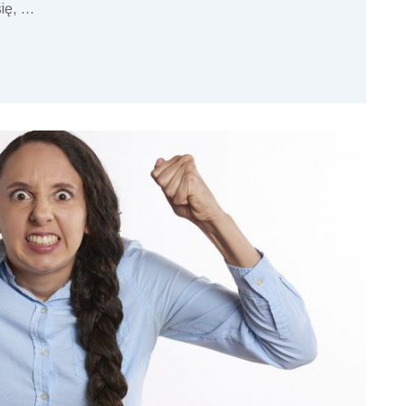
się,
…